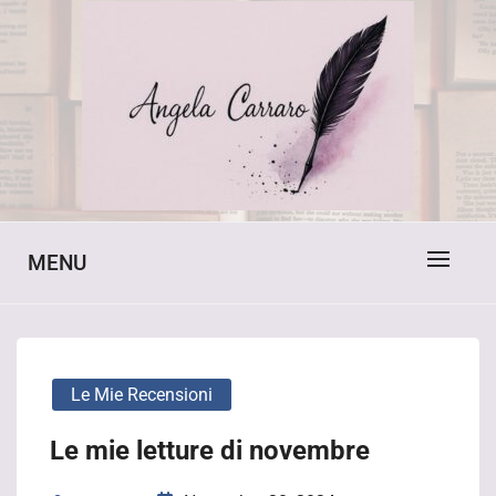
Skip
to
content
Il mio percorso, tra scrittura e inciampi
ANGELA CARRARO
MENU
Le Mie Recensioni
Le mie letture di novembre