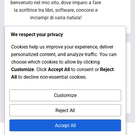
benvenuto nel mio sito, dove imparo a fare
la scrittrice tra libri, software, concorsi e
inciampi di varia natura!
We respect your privacy
Cookies help us improve your experience, deliver
Pagine
personalized content, and analyze traffic. You can
choose which cookies to allow by clicking
Customize
. Click
Accept All
to consent or
Reject
Chi sono
All
to decline non-essential cookies.
I miei articoli
Customize
Le mie collaborazioni
Reject All
Accept All
Copyright
2026. All rights reserved.