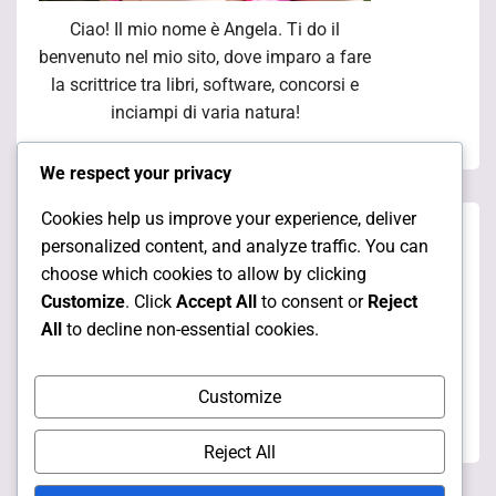
Ciao! Il mio nome è Angela. Ti do il
benvenuto nel mio sito, dove imparo a fare
la scrittrice tra libri, software, concorsi e
inciampi di varia natura!
We respect your privacy
Cookies help us improve your experience, deliver
Pagine
personalized content, and analyze traffic. You can
choose which cookies to allow by clicking
Customize
. Click
Accept All
to consent or
Reject
Chi sono
All
to decline non-essential cookies.
I miei articoli
Customize
Le mie collaborazioni
Reject All