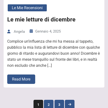
Le Mie Recensioni
Le mie letture di dicembre
Gennaio 4, 2025
Angela
Complice un’influenza che mi ha messa al tappeto,
pubblico la mia lista di letture di dicembre con qualche
giorno di ritardo e augurandovi buon anno! Dicembre è
stato un mese tranquillo sul fronte dei libri, e in realtà
non escludo che anche […]
Read More
Paginazione
1
2
3